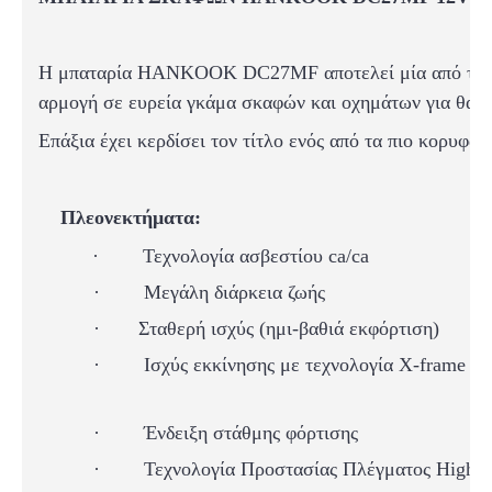
Η μπαταρία HANKOOK DC
27MF
αποτελεί μία από τι
αρμογή σε ευρεία γκάμα σκαφών και οχημάτων για θαλάσ
Επάξια έχει κερδίσει τον τίτλο ενός από τα πιο κορυφαί
Πλεονεκτήματα:
·
Τεχνολογία ασβεστίου ca/ca
·
Μεγάλη διάρκεια ζωής
·
Σταθερή ισχύς (ημι-βαθιά εκφόρτιση)
·
Ισχύς εκκίνησης
με τεχνολογία X-frame
·
Ένδειξη στάθμης φόρτισης
·
Τεχνολογία Προστασίας Πλέγματος High Du