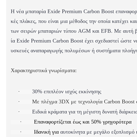
Η νέα μπαταρία Exide Premium Carbon Boost επαναφορ
κές πλάκες, που είναι μια μέθοδος την οποία κατέχει κ
των σειρών μπαταριών τύπου AGM και EFB.
Με αυτή β
ία Exide Premium Carbon Boost έχει σχεδιαστεί ώστε ν
υσκευές αναπαραγωγής πολυμέσων ή συστήματα πλοήγη
X
αρακτηριστικά γνωρίσματα:
·
30% επιπλέον ισχύς εκκίνησης
·
Με π
λέγμα 3DX με τεχνολογία Carbon Boost 
·
Ειδικά κράματα για τη μέγιστη δυνατή διάρκει
·
Επαναφορτίζεται έως και 50% γρηγορότερα
·
Ιδανική για
αυτοκίνητα με μεγάλο εξοπλισμό κ