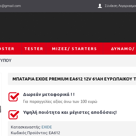
ies@gmail.com
Σύνδεση Λογαριασμο
OSTER
TESTER
ΜΙΖΕΣ/ STARTERS
ΔΥΝΑΜΟ/
ΤΥΠΟΥ
ΜΠΑΤΑΡΙΑ EXIDE PREMIUM EA612 12V 61AH ΕΥΡΩΠΑΙΚΟΥ
Δωρεάν μεταφορικά ! !
Γ
ια παραγγελίες αξίας άνω των 100 ευρώ
Υψηλή ποιότητα και μέγιστες αποδόσεις!
Κατασκευαστής:
EXIDE
Κωδικός Προϊόντος:
EA612