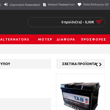
Ιστορικό Παραγγελιών
Λίστα Επιθυμιών (
0
)
ύ
Δημιουργία Λογαριασμού
0 προϊόν(τα) - 0,00€
 ALTERNATORS
ΜΟΤΕΡ
ΔΙΑΦΟΡΑ
ΠΡΟΣΦΟΡΕΣ
 ΤΥΠΟΥ
ΣΧΕΤΙΚΑ ΠΡΟΪΟΝΤΑ
New