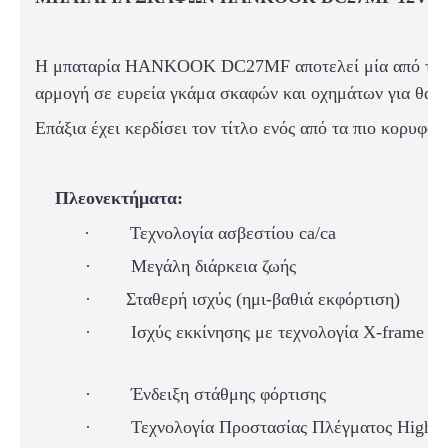
Η μπαταρία HANKOOK DC
27MF
αποτελεί μία από τι
αρμογή σε ευρεία γκάμα σκαφών και οχημάτων για θαλάσ
Επάξια έχει κερδίσει τον τίτλο ενός από τα πιο κορυφαί
Πλεονεκτήματα:
·
Τεχνολογία ασβεστίου ca/ca
·
Μεγάλη διάρκεια ζωής
·
Σταθερή ισχύς (ημι-βαθιά εκφόρτιση)
·
Ισχύς εκκίνησης
με τεχνολογία X-frame
·
Ένδειξη στάθμης φόρτισης
·
Τεχνολογία Προστασίας Πλέγματος High Du