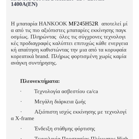
1400
A(EN)
Η μπαταρία HANKOOK
MF245H52R
αποτελεί μί
α από τις πιο αξιόπιστες μπαταρίες εκκίνησης παγκ
οσμίως. Πληρώντας όλες τις σύγχρονες τεχνολογι
κές προδιαγραφές καλύπτει επιτυχώς κάθε ενεργεια
κή απαίτηση καθιστώντας την μια από τα κορυφαία
κορεατικά brand. Πλήρως φορτισμένη χωρίς καμία
ανάγκη συντήρησης.
Πλεονεκτήματα:
·
Τεχνολογία ασβεστίου ca/ca
·
Μεγάλη διάρκεια ζωής
·
Αξιόπιστη ισχύς εκκίνησης
με τεχνολογί
α X-frame
·
Ένδειξη στάθμης φόρτισης
·
Τεχνολογία Προστασίας Πλέγματος High