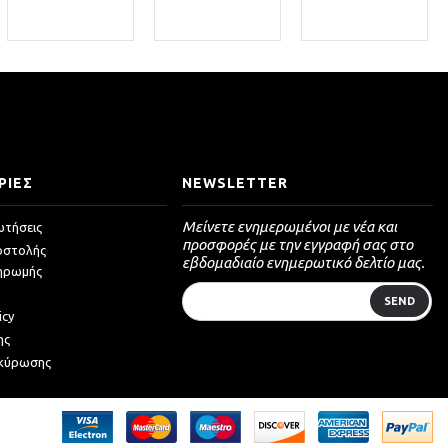
ΡΙΕΣ
NEWSLETTER
Μείνετε ενημερωμένοι με νέα και
ωτήσεις
προσφορές με την εγγραφή σας στο
οστολής
εβδομαδιαίο ενημερωτικό δελτίο μας.
ηρωμής
SEND
icy
ης
ακύρωσης