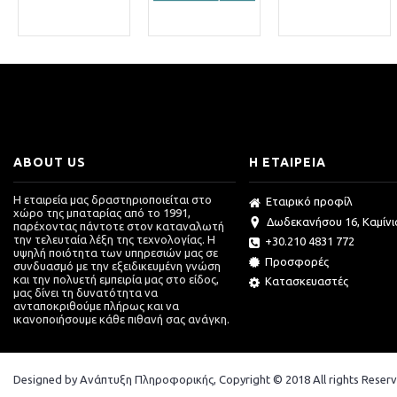
ABOUT US
Η ΕΤΑΙΡΕΙΑ
Η εταιρεία μας δραστηριοποιείται στο
Εταιρικό προφίλ
χώρο της μπαταρίας από το 1991,
Δωδεκανήσου 16, Καμίνια
παρέχοντας πάντοτε στον καταναλωτή
την τελευταία λέξη της τεχνολογίας. Η
+30.210 4831 772
υψηλή ποιότητα των υπηρεσιών μας σε
Προσφορές
συνδυασμό με την εξειδικευμένη γνώση
και την πολυετή εμπειρία μας στο είδος,
Κατασκευαστές
μας δίνει τη δυνατότητα να
ανταποκριθούμε πλήρως και να
ικανοποιήσουμε κάθε πιθανή σας ανάγκη.
Designed by Ανάπτυξη Πληροφορικής, Copyright © 2018 All rights Reserv