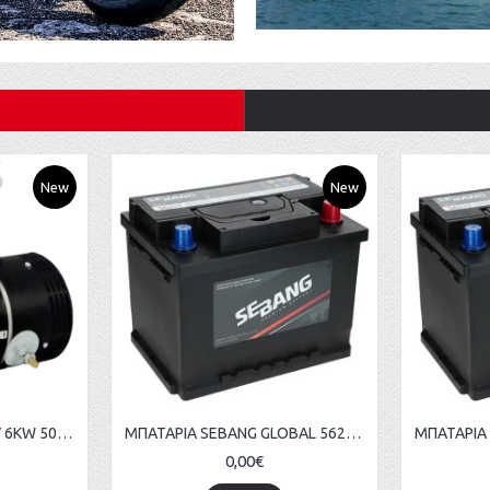
New
New
ΜΟΤΕΡ DC MOTOR 24V 6KW 5000RPM BOWTHRUSTER
ΜΠΑΤΑΡΙΑ SEBANG GLOBAL 56219 12V 62AH 510A KOREA
0,00€